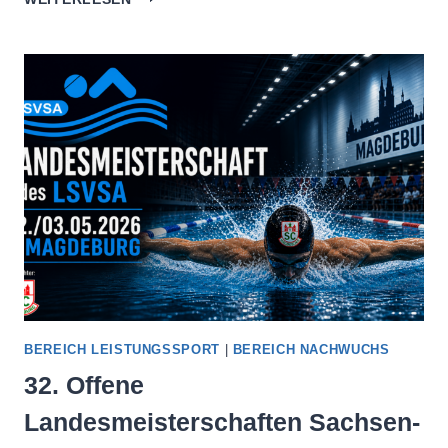
INT.
SCHWIMMVERANSTALTUNG
UM
DIE
POKALE
DER
LANDESHAUPTSTADT
MAGDEBURG
2026
BEREICH LEISTUNGSSPORT
|
BEREICH NACHWUCHS
32. Offene
Landesmeisterschaften Sachsen-