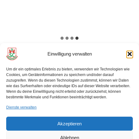
Einwilligung verwalten
Um dir ein optimales Erlebnis zu bieten, verwenden wir Technologien wie
Startseite SCM Schwimmen
Cookies, um Geräteinformationen zu speichern und/oder darauf
zuzugreifen. Wenn du diesen Technologien zustimmst, können wir Daten
Datenschutzerklärung
Impressum
wie das Surfverhalten oder eindeutige IDs auf dieser Website verarbeiten.
Wenn du deine Einwillligung nicht erteilst oder zurückziehst, können
bestimmte Merkmale und Funktionen beeinträchtigt werden.
Cookie-Richtlinie (EU)
Dienste verwalten
Akzeptieren
© 2026 SC Magdeburg e.V.
Ablehnen