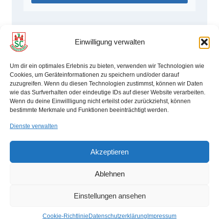
Einwilligung verwalten
Um dir ein optimales Erlebnis zu bieten, verwenden wir Technologien wie
Startseite SCM Schwimmen
Cookies, um Geräteinformationen zu speichern und/oder darauf
zuzugreifen. Wenn du diesen Technologien zustimmst, können wir Daten
Datenschutzerklärung
Impressum
wie das Surfverhalten oder eindeutige IDs auf dieser Website verarbeiten.
Wenn du deine Einwillligung nicht erteilst oder zurückziehst, können
bestimmte Merkmale und Funktionen beeinträchtigt werden.
Cookie-Richtlinie (EU)
Dienste verwalten
Akzeptieren
© 2026 SC Magdeburg e.V.
Ablehnen
FOLGE UNS
Einstellungen ansehen
Instagram
Cookie-Richtlinie
Datenschutzerklärung
Impressum