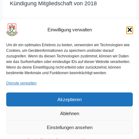
Kündigung Mitgliedschaft von 2018
Einwilligung verwalten
Um dir ein optimales Erlebnis zu bieten, verwenden wir Technologien wie
Startseite SCM Schwimmen
Cookies, um Geräteinformationen zu speichern und/oder darauf
zuzugreifen. Wenn du diesen Technologien zustimmst, können wir Daten
Datenschutzerklärung
Impressum
wie das Surfverhalten oder eindeutige IDs auf dieser Website verarbeiten.
Wenn du deine Einwillligung nicht erteilst oder zurückziehst, können
bestimmte Merkmale und Funktionen beeinträchtigt werden.
Cookie-Richtlinie (EU)
Dienste verwalten
Akzeptieren
© 2026 SC Magdeburg e.V.
Ablehnen
FOLGE UNS
Einstellungen ansehen
Instagram