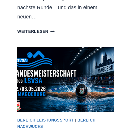
nächste Runde – und das in einem
neuen…
21.
WEITERLESEN
INT.
SCHWIMMVERANSTALTUNG
UM
DIE
POKALE
DER
LANDESHAUPTSTADT
MAGDEBURG
2026
BEREICH LEISTUNGSSPORT
|
BEREICH
NACHWUCHS