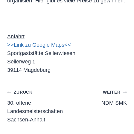
organisiert. Hier gibt es viele Preise zu gewinnen.
Anfahrt
>>Link zu Google Maps<<
Sportgaststätte Seilerwiesen
Seilerweg 1
39114 Magdeburg
Beitragsnavigation
ZURÜCK
WEITER
30. offene
NDM SMK
Landesmeisterschaften
Sachsen-Anhalt