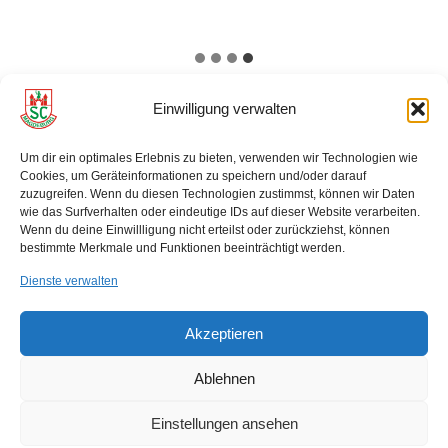
Einwilligung verwalten
Um dir ein optimales Erlebnis zu bieten, verwenden wir Technologien wie
Startseite SCM Schwimmen
Cookies, um Geräteinformationen zu speichern und/oder darauf
zuzugreifen. Wenn du diesen Technologien zustimmst, können wir Daten
Datenschutzerklärung
Impressum
wie das Surfverhalten oder eindeutige IDs auf dieser Website verarbeiten.
Wenn du deine Einwillligung nicht erteilst oder zurückziehst, können
bestimmte Merkmale und Funktionen beeinträchtigt werden.
Cookie-Richtlinie (EU)
Dienste verwalten
Akzeptieren
© 2026 SC Magdeburg e.V.
Ablehnen
FOLGE UNS
Einstellungen ansehen
Instagram